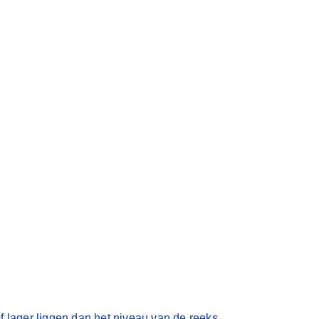
AR
lager liggen dan het niveau van de reeks.