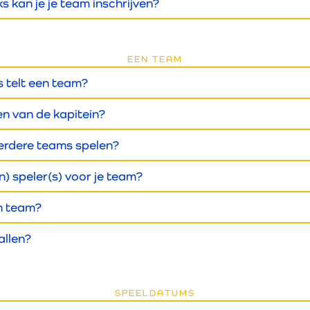
s kan je je team inschrijven?
EEN TEAM
s telt een team?
en van de kapitein?
erdere teams spelen?
n) speler(s) voor je team?
n team?
allen?
SPEELDATUMS