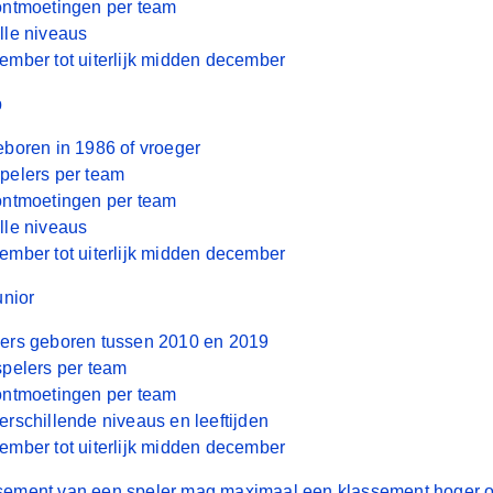
NAJA
 ontmoetingen per team
lle niveaus
ember tot uiterlijk midden december
2026
p
eboren in 1986 of vroeger
spelers per team
 ontmoetingen per team
lle niveaus
ember tot uiterlijk midden december
unior
lers geboren tussen 2010 en 2019
spelers per team
 ontmoetingen per team
erschillende niveaus en leeftijden
ember tot uiterlijk midden december
sement van een speler mag maximaal een klassement hoger of 