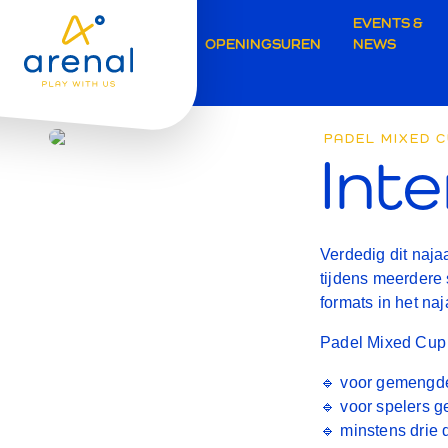
Secunda
EVENTS &
OPENINGSUREN
NEWS
navigati
PADEL MIXED C
Int
Meise
Verdedig dit naja
tijdens meerdere 
formats in het naj
Padel Mixed Cup
🔹 voor gemengd
🔹 voor spelers g
🔹 minstens drie