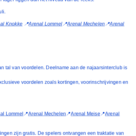
uli.
al Knokke
📍
Arenal Lommel
📍
Arenal Mechelen
📍
Arenal
n tal van voordelen. Deelname aan de najaarsinterclub is
xclusieve voordelen zoals kortingen, voorinschrijvingen en
nal Lommel
📍
Arenal Mechelen
📍
Arenal Meise
📍
Arenal
ingen zijn gratis. De spelers ontvangen een traktatie van