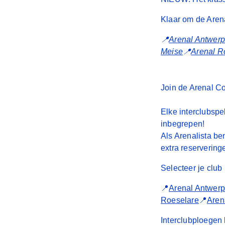
Klaar om de Arena
📍
Arenal Antwer
Meise
📍
Arenal R
Join de Arenal C
Elke interclubspe
inbegrepen!
Als Arenalista be
extra reservering
Selecteer je club
📍
Arenal Antwer
Roeselare
📍
Aren
Interclubploegen 