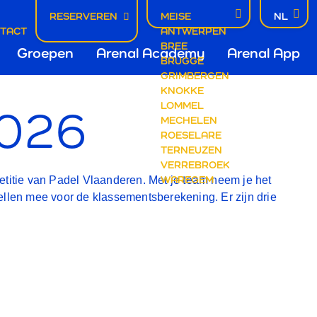
RESERVEREN
MEISE
NL
TACT
ANTWERPEN
avigatie
BREE
Groepen
Arenal Academy
Arenal App
BRUGGE
GRIMBERGEN
KNOKKE
LOMMEL
2026
MECHELEN
ROESELARE
RIJVING
TERNEUZEN
VERREBROEK
WAREGEM
mpetitie van Padel Vlaanderen. Met je team neem je het
ellen mee voor de klassementsberekening. Er zijn drie
CLUB