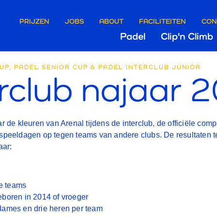
ire
PRIJZEN
JOBS
ABOUT
FACILITEITEN
CON
Hoofdn
Padel
Clip'n Climb
e
START
Meise
UP, PADEL SENIOR CUP & PADEL INTERCLUB JUNIOR
erclub najaar 
INSCH
ar de kleuren van Arenal tijdens de interclub, de officiële co
-
speeldagen op tegen teams van andere clubs. De resultaten t
aar:
INTER
e teams
eboren in 2014 of vroeger
 dames en drie heren per team