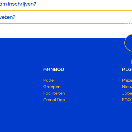
eam inschrijven?
 weten?
Ni
ema
AANBOD
ALG
Padel
Prijz
Groepen
Nieu
Faciliteiten
Jobs
Arenal App
FAQ'