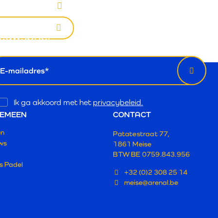
euwsbrief
il
Opt
Ik ga akkoord met het
privacybeleid.
In
EMEEN
CONTACT
en
Patatestraat 77,
ws
1861 Meise
BTW
BE 0759.843.956
s Padel
+32 (0)2 308 25 14
meise@arenal.be