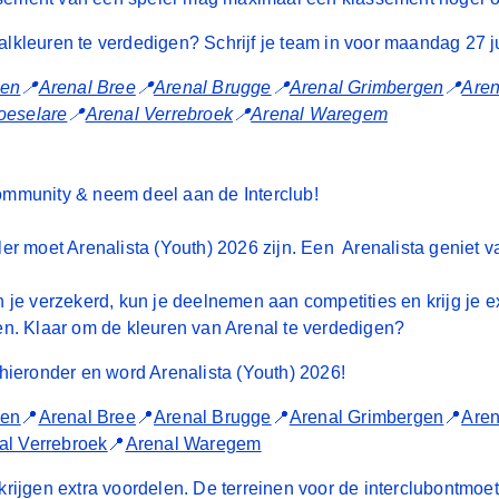
lkleuren te verdedigen? Schrijf je team in voor maandag 27 j
pen
📍
Arenal Bree
📍
Arenal Brugge
📍
Arenal Grimbergen
📍
Aren
oeselare
📍
Arenal Verrebroek
📍
Arenal Waregem
ommunity & neem deel aan de Interclub!
ler moet Arenalista (Youth) 2026 zijn.
Een Arenalista geniet va
n je verzekerd, kun je deelnemen aan competities en krijg je e
en. Klaar om de kleuren van Arenal te verdedigen?
 hieronder en word Arenalista (Youth) 2026!
pen
📍
Arenal Bree
📍
Arenal Brugge
📍
Arenal Grimbergen
📍
Are
al Verrebroek
📍
Arenal Waregem
krijgen extra voordelen. De terreinen voor de interclubontmoet